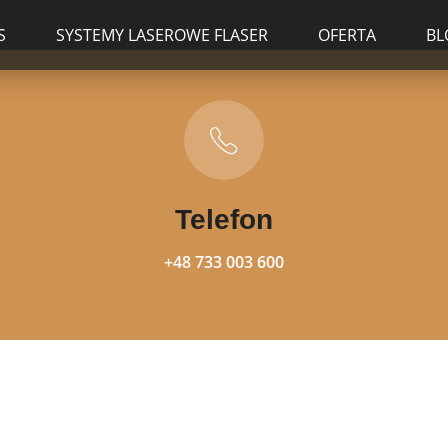
S
SYSTEMY LASEROWE FLASER
OFERTA
BL
Telefon
+48 733 003 600